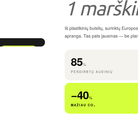
1 marškin
Iš plastikinių butelių, surinktų Euro
apranga. Tas pats jausmas — be pla
♻ RECYCLED
85
85%
%
PERDIRBTŲ AUDINIŲ
−40
%
MAŽIAU CO₂