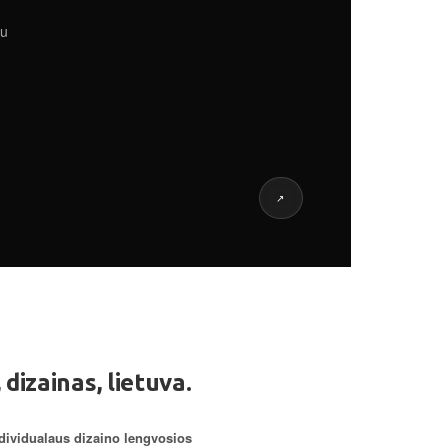
mu
↗
izainas, lietuva.
dividualaus dizaino lengvosios