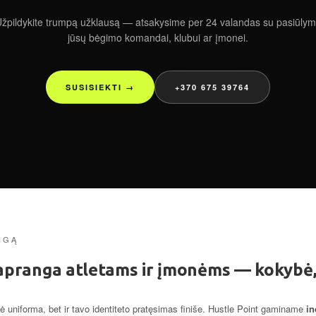
žpildykite trumpą užklausą — atsakysime per 24 valandas su pasiūly
jūsų bėgimo komandai, klubui ar įmonei.
SUSISIEKTI →
+370 675 39764
NGĄ
 apranga atletams ir įmonėms — kokybė, d
nė uniforma, bet ir tavo identiteto pratęsimas finiše. Hustle Point gaminame
in