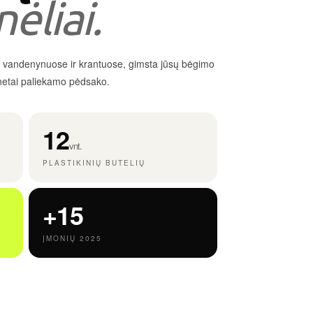
ėliai.
pos vandenynuose ir krantuose, gimsta jūsų bėgimo
netai paliekamo pėdsako.
12
vnt.
PLASTIKINIŲ BUTELIŲ
+15
ĮMONIŲ 2025