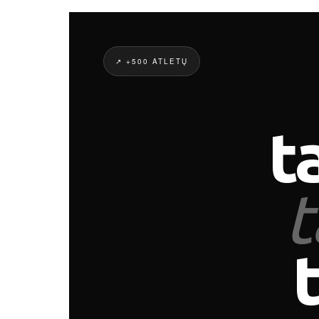
↗ +500 ATLETŲ
t
t