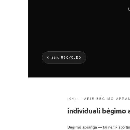
U
♻ 85% RECYCLED
(04) — APIE BĖGIMO APRA
individuali bėgimo
Bėgimo apranga
— tai ne tik sporti