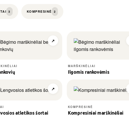
100 gsm itin lengvas audinys
90% mikro poliesteris + 10% elastanas
TAI
KOMPRESINĖ
3
2
Tamposi į keturias puses
↗
KINĖLIAI
MARŠKINĖLIAI
ankovių
Ilgomis rankovėmis
↗
AI
KOMPRESINĖ
vosios atletikos šortai
Kompresiniai marškinėliai