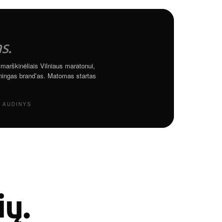
as.
arškinėliais Vilniaus maratonui,
eningas brand’as. Matomas startas
O AUDINYS
ių.