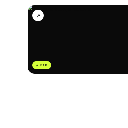
↗
★ B2B