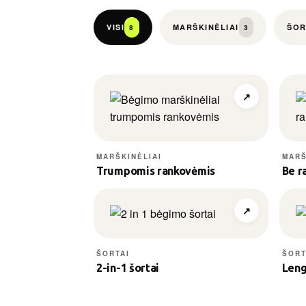
Iš 12 plastikinių butelių — 1 marškinėliai
−40% mažiau CO₂ pėdsako
VISI
MARŠKINĖLIAI
ŠOR
8
3
Tas pats jausmas, mažesnė našta planetai
↗
MARŠKINĖLIAI
MARŠ
Trumpomis rankovėmis
Be r
↗
ŠORTAI
ŠORT
2-in-1 šortai
Leng