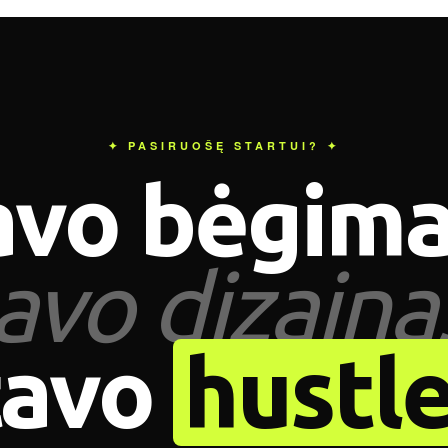
✦ PASIRUOŠĘ STARTUI? ✦
avo bėgima
avo dizaina
tavo
hustle