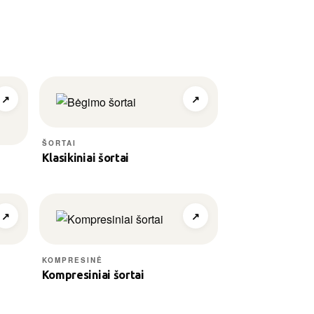
Gradientai, raštai, fotografijos
Individualus komandos identitetas
Spauda nesilupa, neblunka
↗
↗
ŠORTAI
Klasikiniai šortai
↗
↗
KOMPRESINĖ
Kompresiniai šortai