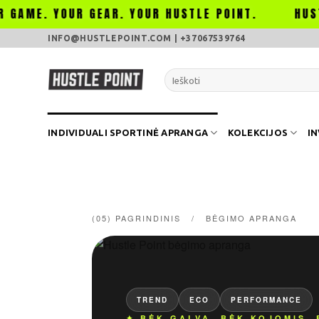
GEAR. YOUR HUSTLE POINT.
HUSTLERS DON'T S
Skip
INFO@HUSTLEPOINT.COM | +37067539764
to
content
Ieškoti:
INDIVIDUALI SPORTINĖ APRANGA
KOLEKCIJOS
I
(05) PAGRINDINIS / BĖGIMO APRANGA
TREND
ECO
PERFORMANCE
✦ BĖK GALVA. BĖK KOJOMIS. 