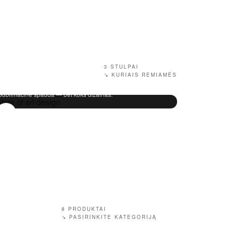
03
STATE
3 STULPAI
↘ KURIAIS REMIAMĖS
OF ART
Sublimacinė spauda — bet koks dizainas.
↗
8
PRODUKTAI
↘ PASIRINKITE KATEGORIJĄ
Sublimacinė spauda