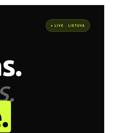
● LIVE · LIETUVA
s.
s.
.