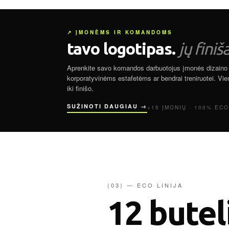
↗ ĮMONĖMS IR KOMANDOMS
tavo logotipas.
jų finiš
Aprenkite savo komandos darbuotojus įmonės dizaino m
korporatyvinėms estafetėms ar bendrai treniruotei. Vi
iki finišo.
SUŽINOTI DAUGIAU →
+15 ĮMONIŲ · 100% EC
(03) — ECO LINIJA
12 butel