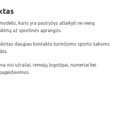
ktas
modelis, kuris yra pasiryžęs atlaikyti ne vieną
ukimą už sportinės aprangos.
skirtas daugiau kontakto turinčioms sporto šakoms
bis.
ina visi užrašai, rėmėjų logotipai, numeriai bei
 pageidavimus.