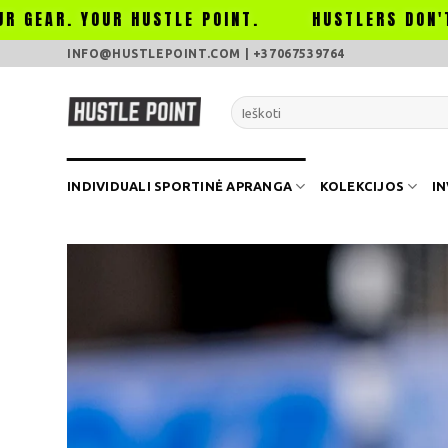
OUR HUSTLE POINT.
HUSTLERS DON'T STOP, TH
Skip
INFO@HUSTLEPOINT.COM | +37067539764
to
content
Ieškoti:
INDIVIDUALI SPORTINĖ APRANGA
KOLEKCIJOS
I