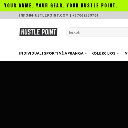
GAME. YOUR GEAR. YOUR HUSTLE POINT.
HUSTL
Skip
INFO@HUSTLEPOINT.COM | +37067539764
to
content
Ieškoti:
INDIVIDUALI SPORTINĖ APRANGA
KOLEKCIJOS
I