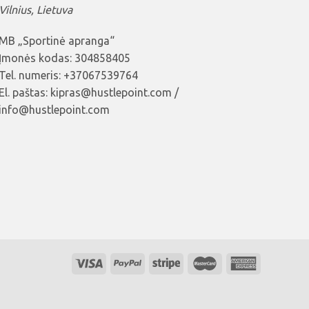
Vilnius, Lietuva
MB „Sportinė apranga“
Įmonės kodas: 304858405
Tel. numeris: +37067539764
El. paštas: kipras@hustlepoint.com /
info@hustlepoint.com