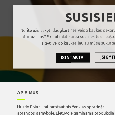
SUSISIE
Norite užsisakyti daugkartines veido kaukes dekor
informacijos? Skambinkite arba susisiekite el. pašt
įsigyti veido kaukes jau su mūsų sukurtai
ĮSIGYT
KONTAKTAI
APIE MUS
Hustle Point - tai tarptautinis ženklas sportinės
aprangos gamyboje. Lietuvoje gaminama produkcija