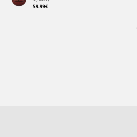
59.99
€