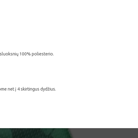
 sluoksnių 100% poliesterio.
e net į 4 skirtingus dydžius.