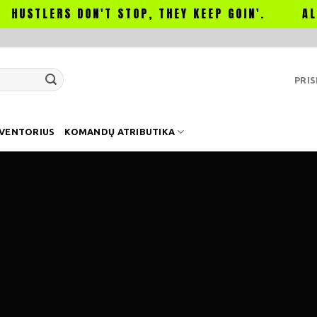
ERS DON'T STOP, THEY KEEP GOIN'.
ALL HUSTL
PRIS
NVENTORIUS
KOMANDŲ ATRIBUTIKA