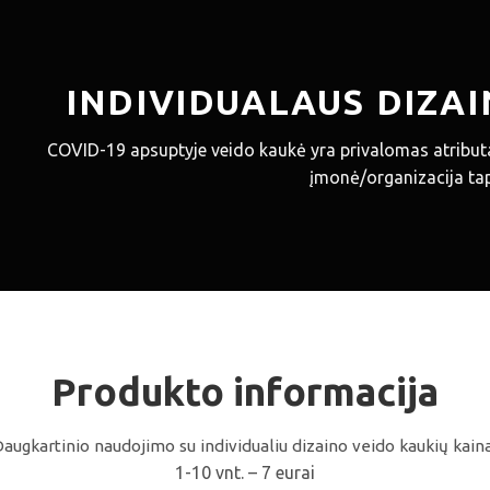
INDIVIDUALAUS DIZA
COVID-19 apsuptyje veido kaukė yra privalomas atributa
įmonė/organizacija tapt
Produkto informacija
Daugkartinio naudojimo su individualiu dizaino veido kaukių kaina
1-10 vnt. – 7 eurai