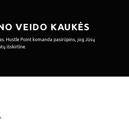
INO VEIDO KAUKĖS
s. Hustle Point komanda pasirūpins, jog Jūsų
ų išskirtine.
: