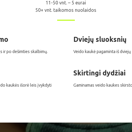
11-50 vnt. – 5 eurai
50+ vnt. taikomos nuolaidos
imo
Dviejų sluoksnių
 ir po dešimties skalbimų.
Veido kaukė pagaminta iš dviejų
Skirtingi dydžiai
do kaukės išorė leis įvykdyti
Gaminamas veido kaukes skirstom