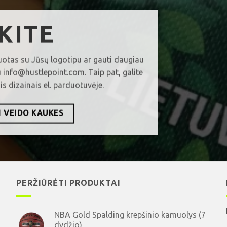
KITE
uotas su Jūsų logotipu ar gauti daugiau
u info@hustlepoint.com. Taip pat, galite
s dizainais el. parduotuvėje.
I VEIDO KAUKES
PERŽIŪRĖTI PRODUKTAI
NBA Gold Spalding krepšinio kamuolys (7
dydžio)