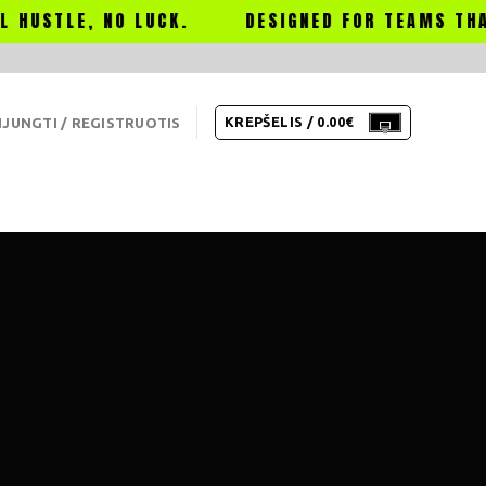
E, NO LUCK.
DESIGNED FOR TEAMS THAT NEVE
KREPŠELIS /
0.00
€
IJUNGTI / REGISTRUOTIS