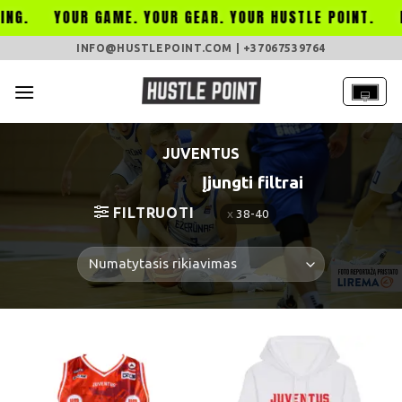
YOUR GAME. YOUR GEAR. YOUR HUSTLE POINT.
HUST
Skip
INFO@HUSTLEPOINT.COM | +37067539764
to
content
JUVENTUS
Įjungti filtrai
FILTRUOTI
38-40