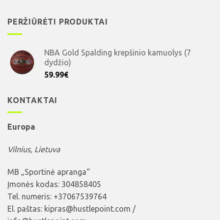
PERŽIŪRĖTI PRODUKTAI
NBA Gold Spalding krepšinio kamuolys (7
dydžio)
59.99
€
KONTAKTAI
Europa
Vilnius, Lietuva
MB „Sportinė apranga“
Įmonės kodas: 304858405
Tel. numeris: +37067539764
El. paštas: kipras@hustlepoint.com /